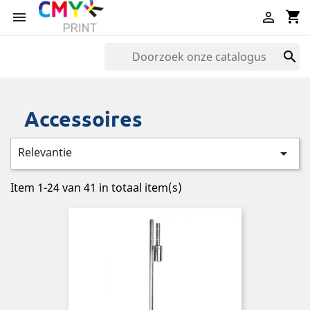
shopping_cart



Accessoires
Relevantie

Item 1-24 van 41 in totaal item(s)