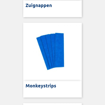
Zuignappen
Monkeystrips