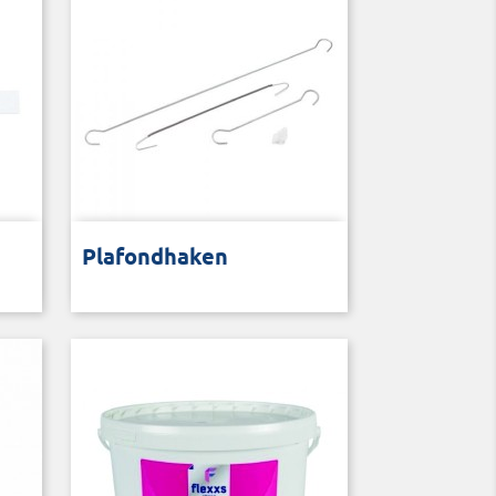
Voor posters of plafondhangers
Plafondhaken