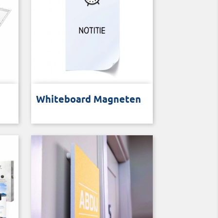
 bord
Voor whitebord of memobord
Whiteboard Magneten