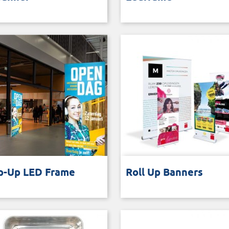
ndaard
 intense verlichting van prints
Vrijstaande banner met
p-Up LED Frame
Roll Up Banners
rolsysteem