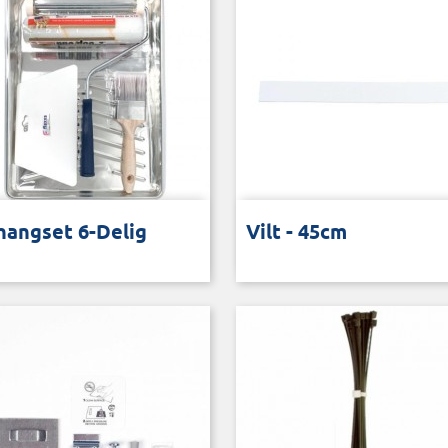
hikt voor iedere behangklus
Vilt voor de grote rakel
hangset 6-Delig
Vilt - 45cm