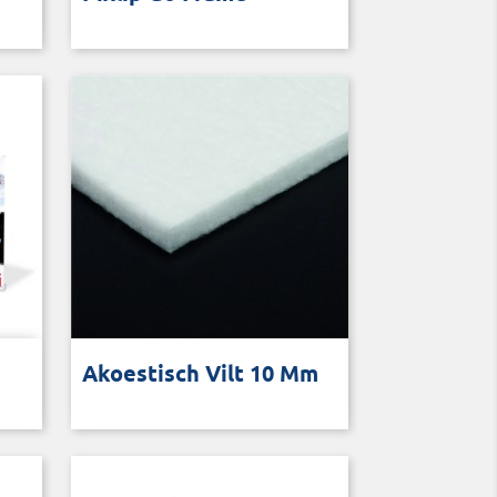
Akoestisch materiaal van vilt voor
Akoestisch Vilt 10 Mm
in een textielframe