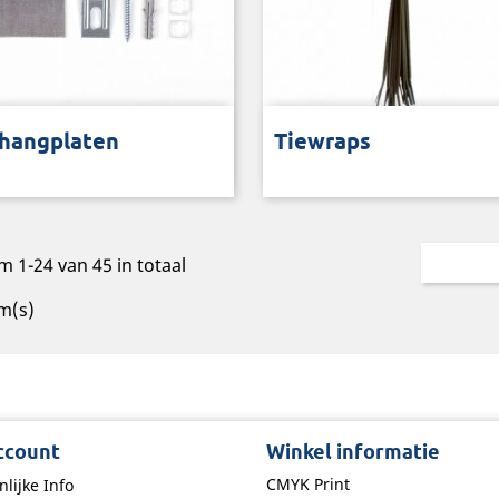
 het ophangen van panelen
Voor de bevestiging van doe
hangplaten
Tiewraps
m 1-24 van 45 in totaal
m(s)
ccount
Winkel informatie
CMYK Print
nlijke Info