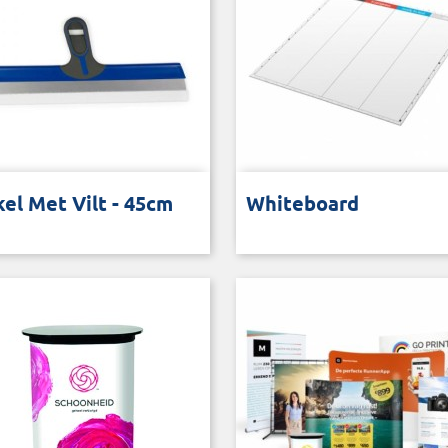
r het monteren van behang
Magnetisch en beschrijfbaar
el Met Vilt - 45cm
Whiteboard