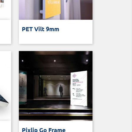
PET Vilt 9 mm
PET Vilt 9mm
ting
Eenvoudig te vervoeren LED frame
Pixlip Go Frame