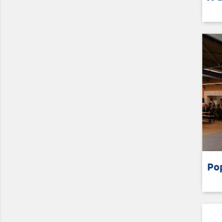
sta
Voor
Po