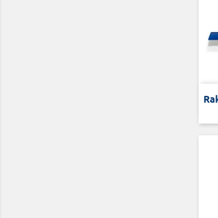
Voo
Rak