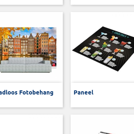
vast behang uit één deel
Kies uit negen plaatmateriale
adloos Fotobehang
Paneel