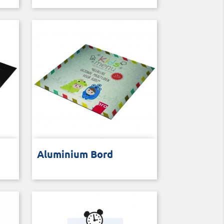
n
Licht en sterk aluminium paneel
Aluminium Bord