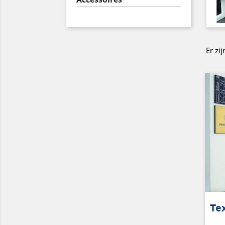
Er zi
Alu
Te
pee