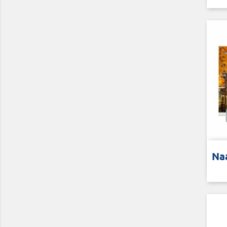
Kras
Na