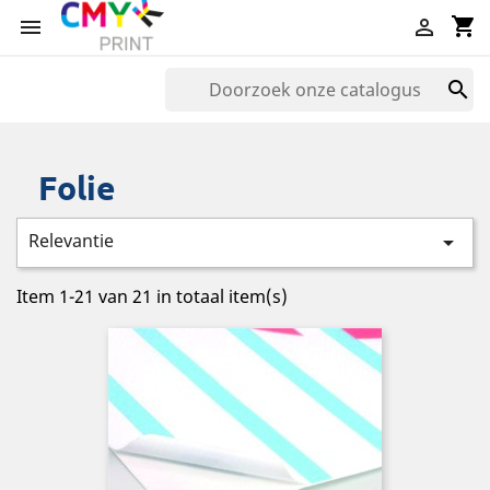
shopping_cart



Folie
Relevantie

Item 1-21 van 21 in totaal item(s)