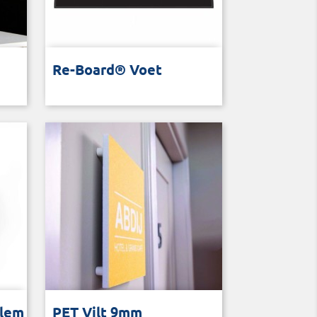
Standaard voor een Re-board®
Re-Board® Voet
paneel
PET Vilt 9 mm
klem
PET Vilt 9mm