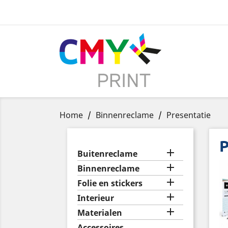
Home
Binnenreclame
Presentatie
P

Buitenreclame

Binnenreclame

Folie en stickers

Interieur

Materialen
Accessoires