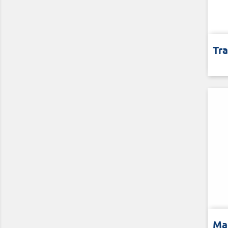
Voo
Tra
Voo
Ma