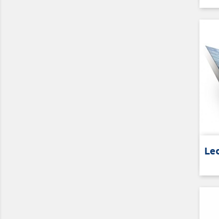
Alum
Le