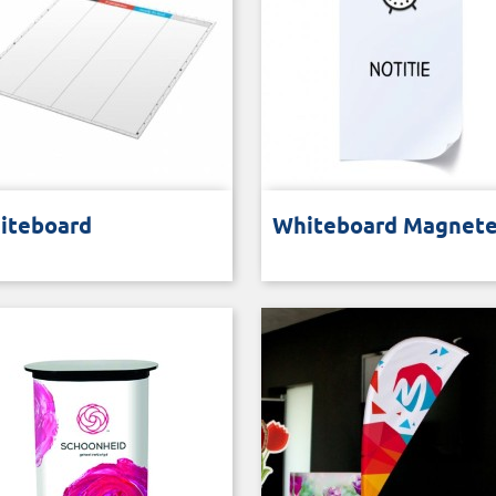
etisch en beschrijfbaar bord
Voor whitebord of memobor
iteboard
Whiteboard Magnet