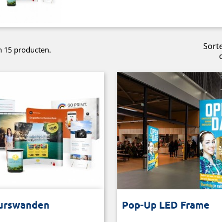
Sort
jn 15 producten.
chillende modellen en
Voor intense verlichting van 
urswanden
Pop-Up LED Frame
maten