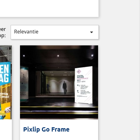
eer
Relevantie

op:
prints
Eenvoudig te vervoeren LED frame
Pixlip Go Frame