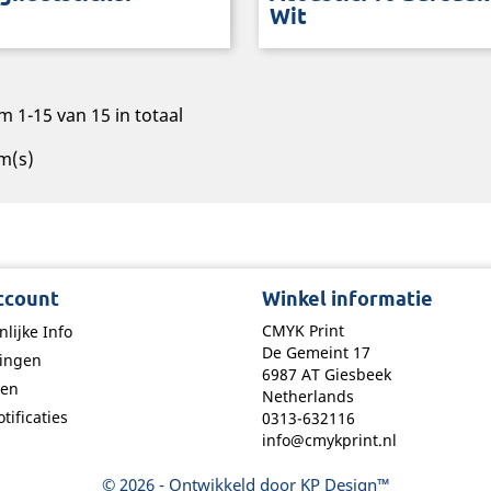
deskdividers aan het bureau
Wit
m 1-15 van 15 in totaal
m(s)
ccount
Winkel informatie
CMYK Print
nlijke Info
De Gemeint 17
lingen
6987 AT Giesbeek
sen
Netherlands
tificaties
0313-632116
info@cmykprint.nl
© 2026 - Ontwikkeld door KP Design™