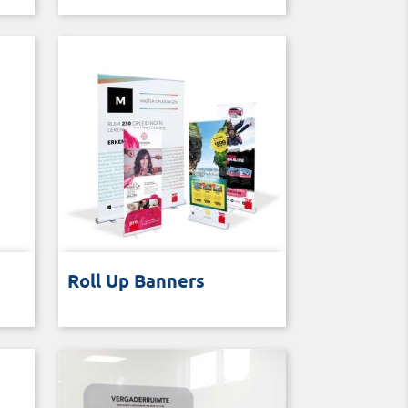
Vrijstaande banner met
Roll Up Banners
rolsysteem